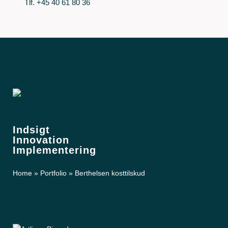
Tlf. +45 40 61 80 36
Indsigt
Innovation
Implementering
Home
»
Portfolio
»
Berthelsen kosttilskud