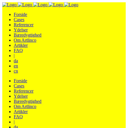
Forside
Cases
Referencer
Ydelser
Bæredygtighed
Om Artlinco
Artikler
FAQ
|
da
en
cn
Forside
Cases
Referencer
Ydelser
Bæredygtighed
Om Artlinco
Artikler
FAQ
|
da